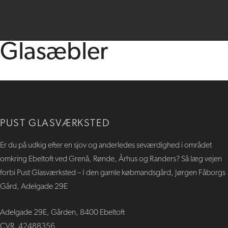
Glasæbler​
PUST GLASVÆRKSTED
​​Er du på udkig efter en sjov og anderledes seværdighed i området
omkring Ebeltoft ved Grenå, Rønde, Århus og Randers? Så læg vejen
forbi Pust Glasværksted – I den gamle købmandsgård, Jørgen Fåborgs
Gård, Adelgade 29E
Adelgade 29E, Gården, 8400 Ebeltoft
CVR. 42488356