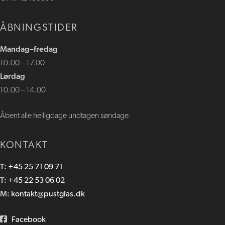
ÅBNINGSTIDER
​Mandag–fredag
10.00 – 17.00
Lørdag
10.00 – 14​.00
Åbent alle helligdage undtagen søndage.
KONTAKT
T:
+45 25 71 09 71
T:
+45 22 53 06 02
M:
kontakt@pustglas.dk
Facebook