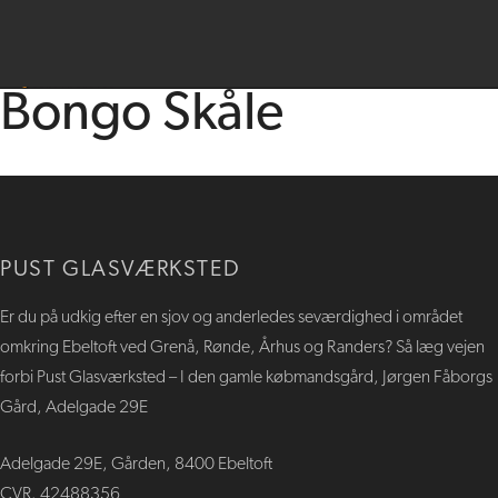
Bongo Skåle​
PUST GLASVÆRKSTED
​​Er du på udkig efter en sjov og anderledes seværdighed i området
omkring Ebeltoft ved Grenå, Rønde, Århus og Randers? Så læg vejen
forbi Pust Glasværksted – I den gamle købmandsgård, Jørgen Fåborgs
Gård, Adelgade 29E
Adelgade 29E, Gården, 8400 Ebeltoft
CVR. 42488356