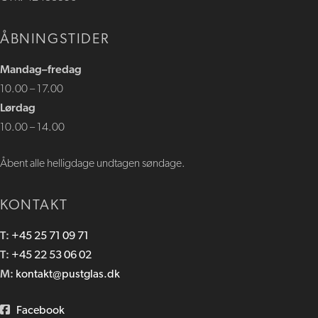
ÅBNINGSTIDER
​Mandag–fredag
10.00 – 17.00
Lørdag
10.00 – 14​.00
Åbent alle helligdage undtagen søndage.
KONTAKT
T:
+45 25 71 09 71
T:
+45 22 53 06 02
M:
kontakt@pustglas.dk
Facebook